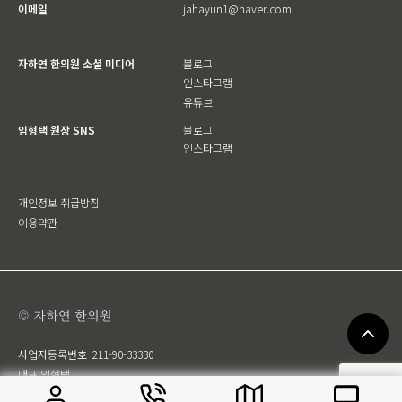
이메일
jahayun1@naver.com
자하연 한의원 소셜 미디어
블로그
인스타그램
유튜브
임형택 원장 SNS
블로그
인스타그램
개인정보 취급방침
이용약관
© 자하연 한의원
사업자등록번호
211-90-33330
대표 임형택