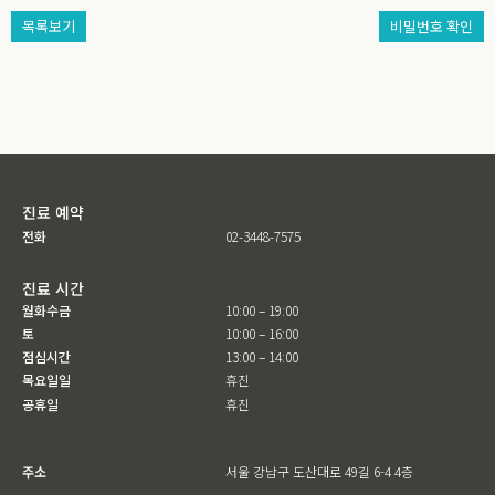
목록보기
비밀번호 확인
진료 예약
전화
02-3448-7575
진료 시간
월화수금
10:00 – 19:00
토
10:00 – 16:00
점심시간
13:00 – 14:00
목요일일
휴진
공휴일
휴진
주소
서울 강남구 도산대로 49길 6-4 4층