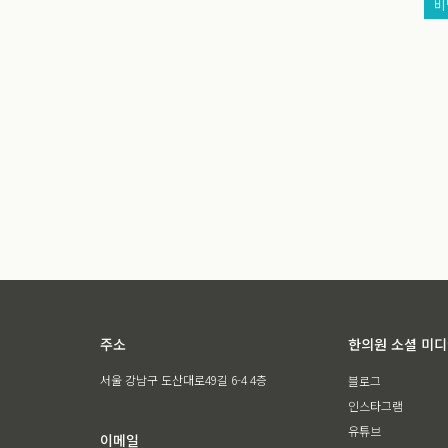
비
주소
한의원 소셜 미
서울 강남구 도산대로49길 6-4 4층
블로그
인스타그램
유튜브
이메일