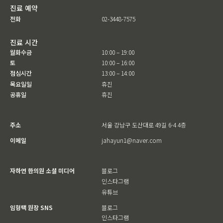
진료 예약
전화
02-3448-7575
진료 시간
월화수금
10:00 – 19:00
토
10:00 – 16:00
점심시간
13:00 – 14:00
목요일일
휴진
공휴일
휴진
주소
서울 강남구 도산대로 49길 6-4 4층
이메일
jahayun1@naver.com
자하연 한의원 소셜 미디어
블로그
인스타그램
유튜브
임형택 원장 SNS
블로그
인스타그램