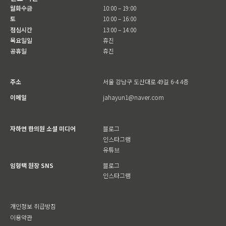
월화수금
10:00 – 19:00
토
10:00 – 16:00
점심시간
13:00 – 14:00
목요일일
휴진
공휴일
휴진
주소
서울 강남구 도산대로 49길 6-4 4층
이메일
jahayun1@naver.com
자하연 한의원 소셜 미디어
블로그
인스타그램
유튜브
임형택 원장 SNS
블로그
인스타그램
개인정보 취급방침
이용약관