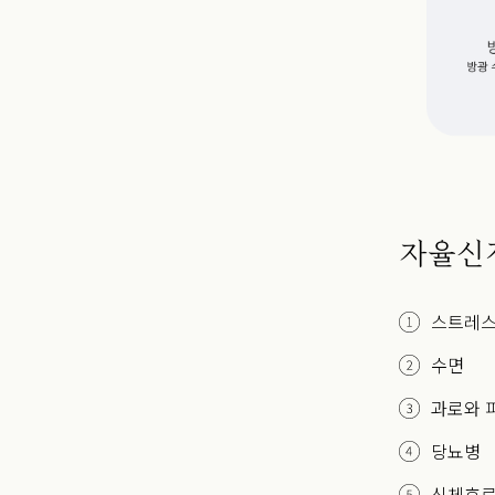
자율신
스트레
수면
과로와 
당뇨병
신체호르