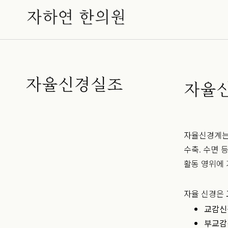
자율신경실조
자율
자율신경계는 
수축. 수면 
활동 영위에
자율 신경은
교감신경
부교감