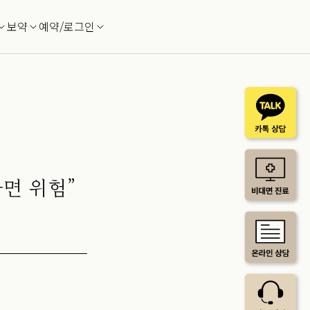
보약
예약/로그인
면 위험”