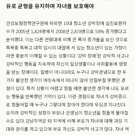
유로 균형을 유지하며 자녀를 보호해야
건강보험정책연구원에 따르면 10대 청소년 강박장애 실진료환자
수가 2005년 1,824명에서 2008년 2,878명으로 58% 증가했다고
분석했다. 이는 다른 연령대에 비해 큰 폭의 증가율을 보인 것으로
특목중 특목고 대학 입시의 대열에 서 있는 청소년이 있는 가정이
라면 충분히 이해할 수 있는 상황이다.
‘강박 장애’란 강박적 사고나
강박적인 행동을 지속하여 자신의 일상생활이나 사회활동에 영향
을 받는 장애이다. 질병이 아니더라도 누구나 강박관념으로 한 두
가지 불안한 생각이 머릿속에서 떠나지 않아 안절부절 못했던 경
험이 있다. 특히 상황이 어렵고 힘들 때면 불안한 생각에 나도 모르
는 행동을 반복했던 기억이 있다. 이런 경험으로 자녀가 강박증으
로 힘들어할 때 누구나 그렇다며 참아야 한다며 무심코 지나친다.
오히려 강박적인 성향의 부모나 선생님이 청소년을 힘들게 몰아칠
수도 있다.
강남지역은 타 지역에 비해 부모가 자녀에 대해 과잉 기
대와 관리를 하고 있으며 부모 자신도 강박적 사고가 많다. 자녀 역