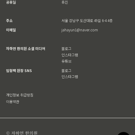
공휴일
휴진
주소
서울 강남구 도산대로 49길 6-4 4층
이메일
jahayun1@naver.com
자하연 한의원 소셜 미디어
블로그
인스타그램
유튜브
임형택 원장 SNS
블로그
인스타그램
개인정보 취급방침
이용약관
© 자하연 한의원