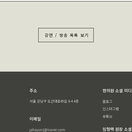
강연 / 방송 목록 보기
주소
한의원 소셜 미
서울 강남구 도산대로49길 6-4 4층
블로그
인스타그램
유튜브
이메일
임형택 원장 소셜
jahayun1@naver.com