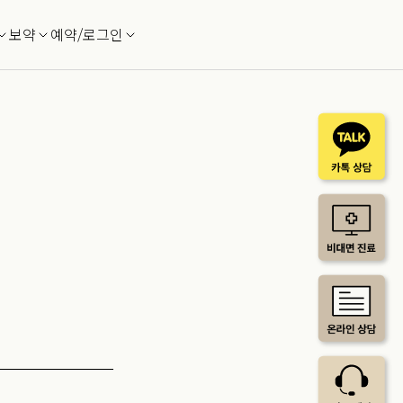
보약
예약/로그인
해