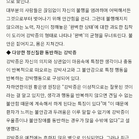
으로 보인다.
대부분의 사람들은 끊임없이 자신의 불행을 염려하며 어떡해서든
그것으로부터 벗어나기 위해 안간힘을 쓴다. 그런데 불행해지지
않으려는 노력, 자신이 정해놓은 ‘완벽한 상태’에 대한 과도한 집착
이 도리어 강박증의 형태로 나타나 ‘완벽’의 균형을 무너트린다. 불
안은 짙어지고, 몸은 지쳐간다.
◆ 다양한 정신질환 동반하는 강박증
강박증은 자신의 의지와 상관없이 마음속에 특정한 생각이나 충동
이 반복적으로 떠오르는 강박사고와 그 불안감으로 특정 행동을
반복하는 강박행동으로 구성되어 있다.
자하연한의원 황은영 원장은 “강박증은 이성적으로는 잘못된 것이
라는 걸 알고 있지만, 생각과 행동을 반복하지 않으면 견딜 수 없는
불안함 때문에 계속해서 하게 된다는 특징이 있다”며 “이 때문에
환자가 느끼는 불안감과 두려움은 이루 말할 수 없기에 강박증이
우울증이나 불안장애를 동반하는 경우가 많을 수밖에 없다”고 설
명했다.
강박증은 예전에는 흔하지 않은 병으로 인식되었다. 그러나 최근