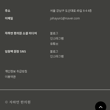
주소
서울 강남구 도산대로 49길 6-4 4층
이메일
jahayun1@naver.com
자하연 한의원 소셜 미디어
블로그
인스타그램
유튜브
임형택 원장 SNS
블로그
인스타그램
개인정보 취급방침
이용약관
© 자하연 한의원