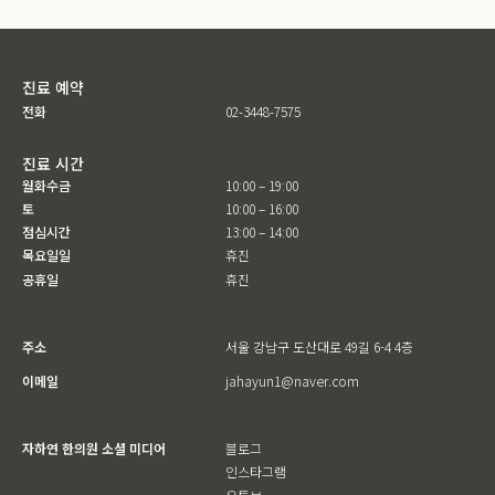
진료 예약
전화
02-3448-7575
진료 시간
월화수금
10:00 – 19:00
토
10:00 – 16:00
점심시간
13:00 – 14:00
목요일일
휴진
공휴일
휴진
주소
서울 강남구 도산대로 49길 6-4 4층
이메일
jahayun1@naver.com
자하연 한의원 소셜 미디어
블로그
인스타그램