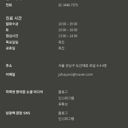
전화
02-3448-7575
진료 시간
월화수금
10:00 – 19:00
토
10:00 – 16:00
점심시간
13:00 – 14:00
목요일일
휴진
공휴일
휴진
주소
서울 강남구 도산대로 49길 6-4 4층
이메일
jahayun1@naver.com
자하연 한의원 소셜 미디어
블로그
인스타그램
유튜브
임형택 원장 SNS
블로그
인스타그램