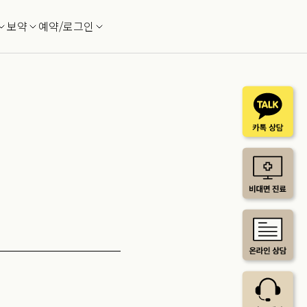
보약
예약/로그인