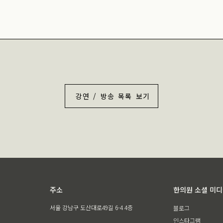
강연 / 방송 목록 보기
주소
한의원 소셜 미
서울 강남구 도산대로49길 6-4 4층
블로그
인스타그램