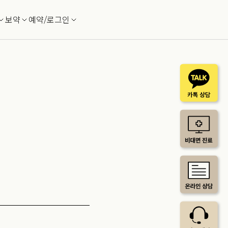
보약
예약/로그인