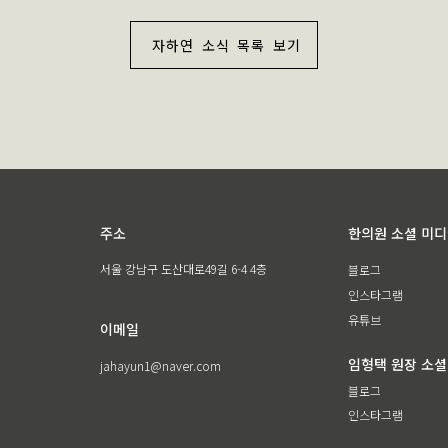
자하연 소식 목록 보기
주소
한의원 소셜 미
서울 강남구 도산대로49길 6-4 4층
블로그
인스타그램
유튜브
이메일
임형택 원장 소셜
jahayun1@naver.com
블로그
인스타그램