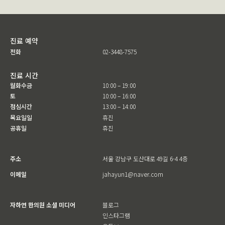
진료 예약
전화
02-3448-7575
진료 시간
월화수금
10:00 – 19:00
토
10:00 – 16:00
점심시간
13:00 – 14:00
목요일일
휴진
공휴일
휴진
주소
서울 강남구 도산대로 49길 6-4 4층
이메일
jahayun1@naver.com
자하연 한의원 소셜 미디어
블로그
인스타그램