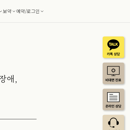
보약
예약/로그인
장애,