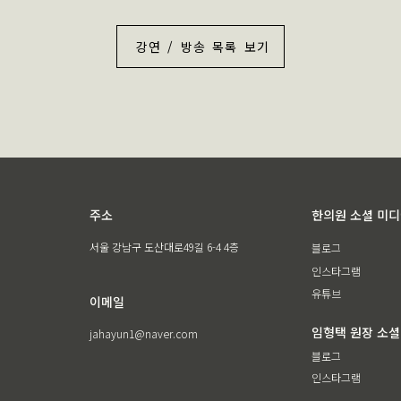
강연 / 방송 목록 보기
주소
한의원 소셜 미
서울 강남구 도산대로49길 6-4 4층
블로그
인스타그램
유튜브
이메일
임형택 원장 소셜
jahayun1@naver.com
블로그
인스타그램