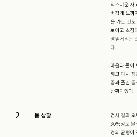
작스러운 사고
버겁게 느껴
을 가는 것도
보이고 초점
맴맴거리는 
다.
마음과 몸이 
깨고 다시 
증과 졸린 증
상황이었다.
2
몸 상황
검사 결과 오
30%정도 올
경의 균형이 