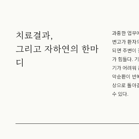
과중한 업무
치료결과,
변고가 환자의
그리고 자하연의 한마
되면 주변이
가 힘들다. 
디
기가 어려워 
악순환이 반복
상으로 돌아
수 있다.