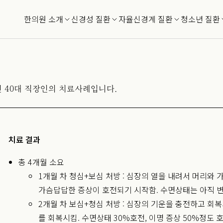
한의원 소개
신경성 질환
자율신경계 질환
청소년 질환
인 40대 직장인의 치료사례입니다.
치료 결과
총 4개월 소요
1개월 차 청심+보심 처방 : 심장의 열을 내려서 머리와
가슴답답한 증상이 호전되기 시작함.
수면상태는 아직 
2개월 차 보심+청심 처방 : 심장의 기운을 충전하고 회
를 회복시킴.
수면상태 30%호전, 이명 증상 50%정도 