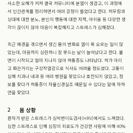
사소한 오해가 커져 결국 커뮤니티에 분열이 생겼고, 이 과정에
서 인간관계를 정리하면서 여러 감정이 들었다고 한다.
허무함과
상대에 대한 분노, 본인의 행동에 대한 자책, 아쉬움 등 다양한 생
각이 끊이지 않아 마음이 복잡해지고 스트레스가 심해졌다.
최근 폐경을 겪으면서 생긴 몸의 변화로 열이 확 오르는 일이 많
았는데, 마음까지 심란하니 잠 못드는 날이 늘어났다고 한다. 불
면이 시작되고 얼마 지나지 않아 혀통증도 나타났다. 혀가 아리
고 화끈거리는 구강작열감으로 식사도 어려울 정도였다. 고통이
심해 치과나 내과 등 여러 병원을 찾았으나 호전되지 않았고, 정
보를 찾다가 혀통증이 자율신경실조 때문일 수 있다는 말에 자하
연을 찾았다.
2
몸 상황
환자가 받은 스트레스가 심박변이도검사(HRV)에서도 느껴졌다.
심한 스트레스로 인해 심장의 피로도가 건강한 사람에 비해 40%