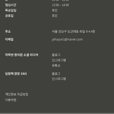
점심시간
13:00 – 14:00
목요일일
휴진
공휴일
휴진
주소
서울 강남구 도산대로 49길 6-4 4층
이메일
jahayun1@naver.com
자하연 한의원 소셜 미디어
블로그
인스타그램
유튜브
임형택 원장 SNS
블로그
인스타그램
개인정보 취급방침
이용약관