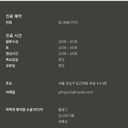
진료 예약
전화
02-3448-7575
진료 시간
월화수금
10:00 – 19:00
토
10:00 – 16:00
점심시간
13:00 – 14:00
목요일일
휴진
공휴일
휴진
주소
서울 강남구 도산대로 49길 6-4 4층
이메일
jahayun1@naver.com
자하연 한의원 소셜 미디어
블로그
인스타그램
유튜브