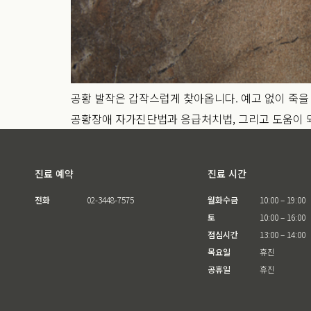
공황 발작은 갑작스럽게 찾아옵니다. 예고 없이 죽을
공황장애 자가진단법과 응급처치법, 그리고 도움이 되
진료 예약
진료 시간
전화
02-3448-7575
월화수금
10:00 – 19:00
토
10:00 – 16:00
점심시간
13:00 – 14:00
목요일
휴진
공휴일
휴진