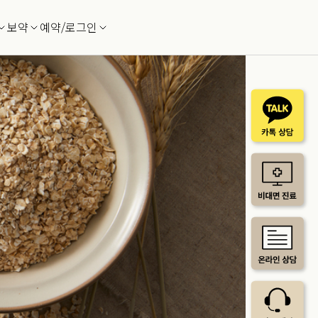
보약
예약/로그인