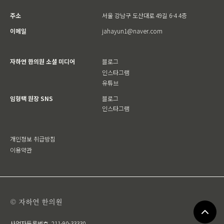
주소
서울 강남구 도산대로 49길 6-4 4층
이메일
jahayun1@naver.com
자하연 한의원 소셜 미디어
블로그
인스타그램
유튜브
임형택 원장 SNS
블로그
인스타그램
개인정보 취급방침
이용약관
© 자하연 한의원
사업자등록번호
211-90-33330