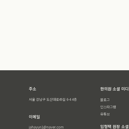
주소
한의원 소셜 미
서울 강남구 도산대로49길 6-4 4층
블로그
인스타그램
유튜브
이메일
임형택 원장 소셜
jahayun1@naver.com