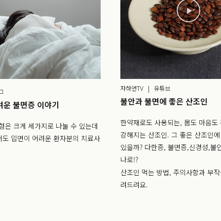
자하연TV | 유튜브
그
불안과 불면에 좋은 산조인
려운 불면증 이야기
한약재로도 사용되는, 몸도 마음도
형은 크게 세가지로 나눌 수 있는데
강해지는 산조인. 그 좋은 산조인에
에서도 입면이 어려운 환자분의 치료사
있을까? 다한증, 불면증,신경성,불
나로!?
산조인 먹는 방법, 주의사항과 부작
려드려요.