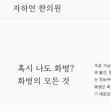
주로 가슴
혹시 나도 화병?
와 불안,
화병의 모든 것
는 정보부
화병은 죽
기 때문입