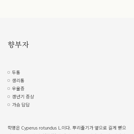
향부자
두통
생리통
우울증
갱년기 증상
가슴 답답
학명은 Cyperus rotundus L.이다. 뿌리줄기가 옆으로 길게 뻗으