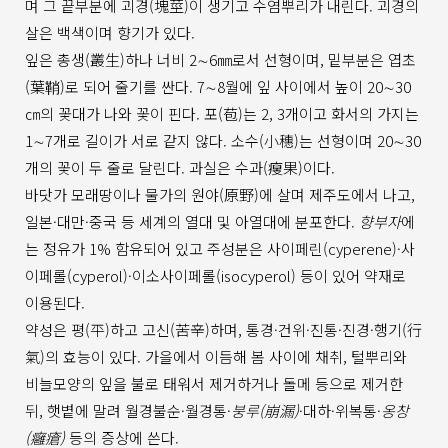
며 그 끝부분에 괴경(塊莖)이 생기고 수염뿌리가 내린다. 괴경의
살은 백색이며 향기가 있다.
잎은 총생(叢生)하나 너비 2∼6㎜로서 선형이며, 밑부분은 엽초
(葉鞘)로 되어 줄기를 싼다. 7∼8월에 잎 사이에서 높이 20∼30
㎝의 꽃대가 나와 꽃이 핀다. 포(苞)는 2, 3개이고 화서의 가지는
1∼7개로 길이가 서로 같지 않다. 소수(小穗)는 선형이며 20∼30
개의 꽃이 두 줄로 달린다. 과실은 수과(瘦果)이다.
바닷가 모래땅이나 물가의 원야(原野)에 살며 제주도에서 나고,
일본·대만·중국 등 세계의 열대 및 아열대에 분포한다.
향부자
에
는 정유가 1% 함유되어 있고 주성분은 사이페린(cyperene)·사
이페롤(cyperol)·이소사이페롤(isocyperol) 등이 있어 약재로
이용된다.
약성은 평(平)하고 고신(苦辛)하며, 통경·건위·진통·진경·행기(行
氣)의 효능이 있다. 가을에서 이듬해 봄 사이에 채취, 털뿌리와
비늘모양의 잎을 불로 태워서 제거하거나 돌메 등으로 제거한
뒤, 햇볕에 말려 월경불순·월경통·
붕루(崩漏)
·대하·위복통·
옹창
(癰瘡)
등의 증상에 쓴다.