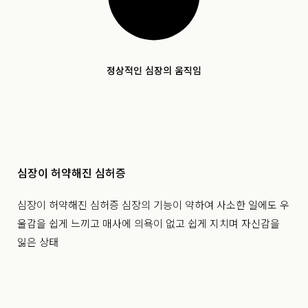
정상적인 심장의 움직임
심장이 허약해진 심허증
심장이 허약해진 심허증 심장의 기능이 약하여 사소한 일에도 우
울감을 쉽게 느끼고 매사에 의욕이 없고 쉽게 지치며 자신감을
잃은 상태