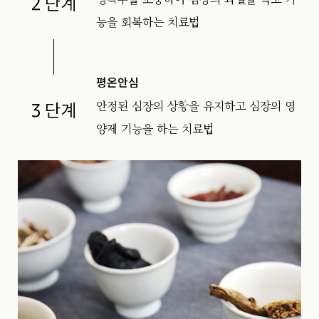
능을 회복하는 치료법
평온안심
안정된 심장의 상황을 유지하고 심장의 영
양제 기능을 하는 치료법