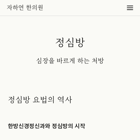
정심방
심장을 바르게 하는 처방
정심방 요법의 역사
한방신경정신과와 정심방의 시작