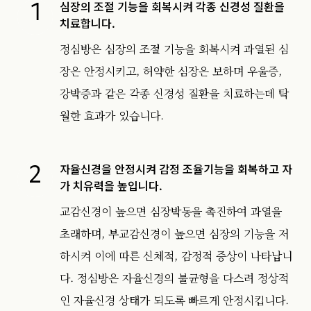
심장의 조절 기능을 회복시켜 각종 신경성 질환을
치료합니다.
정심방은 심장의 조절 기능을 회복시켜 과열된 심
장은 안정시키고, 허약한 심장은 보하며 우울증,
강박증과 같은 각종 신경성 질환을 치료하는데 탁
월한 효과가 있습니다.
자율신경을 안정시켜 감정 조율기능을 회복하고 자
가 치유력을 높입니다.
교감신경이 높으면 심장박동을 촉진하여 과열을
초래하며, 부교감신경이 높으면 심장의 기능을 저
하시켜 이에 따른 신체적, 감정적 증상이 나타납니
다. 정심방은 자율신경의 불균형을 다스려 정상적
인 자율신경 상태가 되도록 빠르게 안정시킵니다.