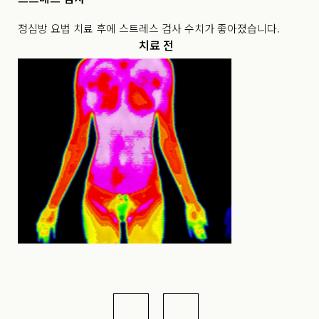
정심방 요법 치료 후에 스트레스 검사 수치가 좋아졌습니다.
치료 전