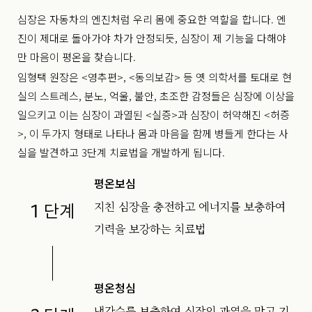
심장은 자동차의 엔진처럼 우리 몸에 중요한 역할을 합니다. 엔
진이 제대로 돌아가야 차가 안정되듯, 심장이 제 기능을 다해야
만 마음이 평온을 찾습니다.
임형택 원장은 <영추편>, <동의보감> 등 옛 의학서를 토대로 현
실의 스트레스, 분노, 억울, 불안, 초조한 감정들은 심장에 이상을
일으키고 이는 심장이 과열된 <실증>과 심장이 허약해진 <허증
>, 이 두가지 형태로 나타나 몸과 마음을 함께 병들게 한다는 사
실을 발견하고 3단계 치료법을 개발하게 됩니다.
평온보심
지친 심장을 충전하고 에너지를 보충하여
기력을 보강하는 치료법
평온청심
냉각수를 보충하여 심장의 과열을 막고 기