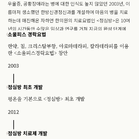
우울증, 공황장애라는 병에 대한 인식도 높지 않았던 2003년, 이
름마저 생소했던 한방신경정신과를 개설하여 마음의 병을 치료
하는데 매진해온 자하연 한의원의 치료요법인 <정심방>은 10여
년의 시간동안 수많은 임상과 연구를 거쳐 지금의 완성 단계에
소울피스 경락요법
이르게 되었습니다.
한약, 침, 크리스탈부항, 아로마테라피, 칼라테라피를 이용
한 <소울피스경락요법> 창안
2003
정심방 최초 개발
평온을 기본으로 <정심방> 최초 개발
2012
정심방 치료제 개발