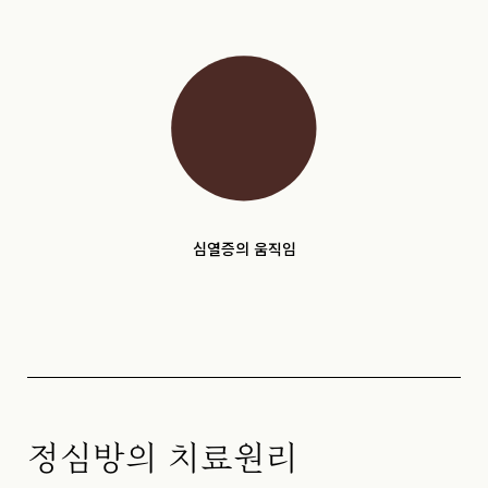
심열증의 움직임
정심방의 치료원리