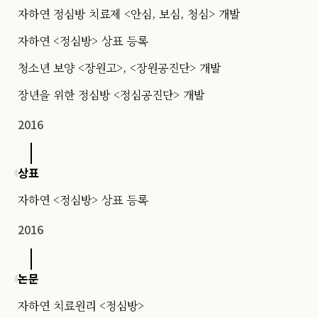
자하연 정심방 치료제 <안심, 보심, 청심> 개발
자하연 <정심방> 상표 등록
청소년 보양 <장원고>, <장원공진단> 개발
장년을 위한 정심방 <정심공진단> 개발
2016
상표
자하연 <정심방> 상표 등록
2016
논문
자하연 치료원리 <정심방>