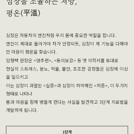
심장을 조율하는 처방,
평온(平溫)
심장은 자동차의 엔진처럼 우리 몸에 중요한 역할을 합니다.
엔진이 제대로 돌아가야 차가 안정되듯, 심장이 제 기능을 다해야
만 마음이 평온을 찾습니다.
임형택 원장은 <영추편>, <동의보감> 등 옛 의학서를 토대로
현실의 스트레스, 분노, 억울, 불안, 초조한 감정들은 심장에 이상
을 일으키고
이는 심장이 과열된 <실증>과 심장이 허약해진 <허증>, 이 두가지
형태로 나타나
몸과 마음을 함께 병들게 한다는 사실을 발견하고 3단계 치료법을
개발하게 됩니다.
1단계