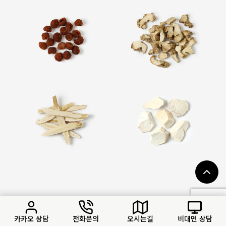
청심으로 심장을 맑게
카카오 상담
전화문의
오시는길
비대면 상담