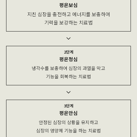
평온보심
지친 심장을 충전하고 에너지를 보충하여
기력을 보강하는 치료법
2단계
평온청심
냉각수를 보충하여 심장의 과열을 막고
기능을 회복하는 치료법
3단계
평온안심
안정된 심장의 상황을 유지하고
심장의 영양제 기능을 하는 치료법