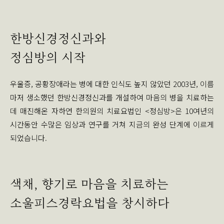
한방신경정신과와
정심방의 시작
우울증, 공황장애라는 병에 대한 인식도 높지 않았던 2003년, 이름
마저 생소했던 한방신경정신과를 개설하여 마음의 병을 치료하는
데 매진해온
자하연 한의원의 치료요법인 <정심방>은 10여년의
시간동안 수많은 임상과 연구를 거쳐
지금의 완성 단계에 이르게
되었습니다.
색채, 향기로 마음을 치료하는
소울피스경락요법을 창시하다