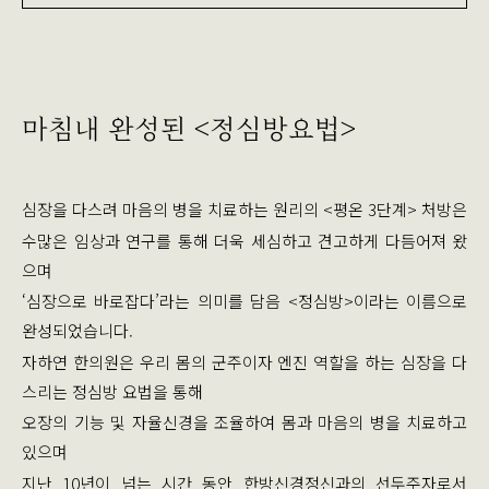
마침내 완성된 <정심방요법>
심장을 다스려 마음의 병을 치료하는 원리의 <평온 3단계> 처방은
수많은 임상과 연구를 통해 더욱 세심하고 견고하게 다듬어져 왔
으며
‘심장으로 바로잡다’라는 의미를 담음 <정심방>이라는 이름으로
완성되었습니다.
자하연 한의원은 우리 몸의 군주이자 엔진 역할을 하는 심장을 다
스리는 정심방 요법을 통해
오장의 기능 및 자율신경을 조율하여 몸과 마음의 병을 치료하고
있으며
지난 10년이 넘는 시간 동안 한방신경정신과의 선두주자로서