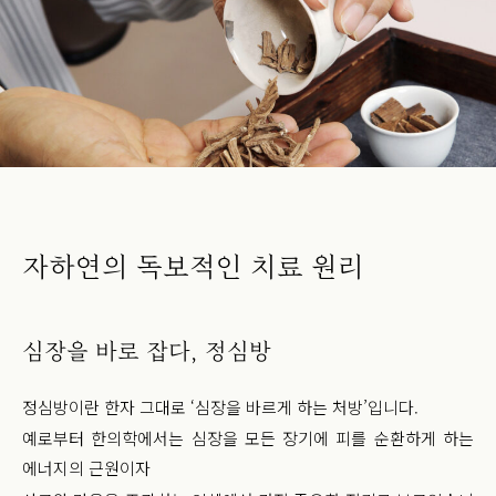
자하연의 독보적인 치료 원리
심장을 바로 잡다, 정심방
정심방이란 한자 그대로 ‘심장을 바르게 하는 처방’입니다.
예로부터 한의학에서는 심장을 모든 장기에 피를 순환하게 하는
에너지의 근원이자