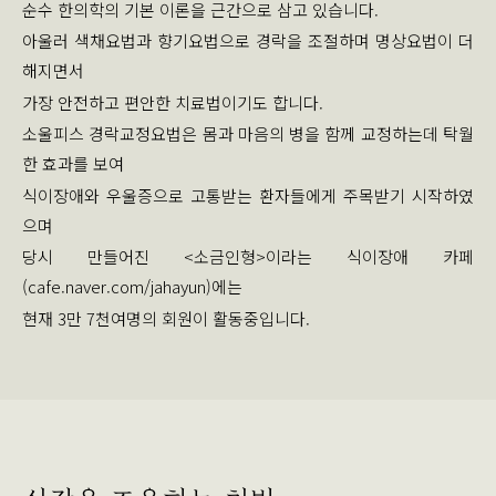
순수 한의학의 기본 이론을 근간으로 삼고 있습니다.
아울러 색채요법과 향기요법으로 경락을 조절하며 명상요법이 더
해지면서
가장 안전하고 편안한 치료법이기도 합니다.
소울피스 경락교정요법은 몸과 마음의 병을 함께 교정하는데 탁월
한 효과를 보여
식이장애와 우울증으로 고통받는 환자들에게 주목받기 시작하였
으며
당시 만들어진 <소금인형>이라는 식이장애 카페
(cafe.naver.com/jahayun)에는
현재 3만 7천여명의 회원이 활동중입니다.