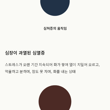
심허증의 움직임
심장이 과열된 심열증
스트레스가 오랜 기간 지속되어 화가 쌓여 열이 치밀어 오르고,
억울하고 분하며, 잠도 못 자며, 화를 내는 상태