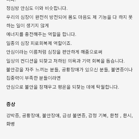
정심방 안심도 이와 비슷합니다.
우리의 심장이 완전히 방전되어 몸도 마음도 제 기능을 다 하지 못
하는 일이 생기지 않게
에너지를 충전해주는 역할을 합니다.
일종의 심장 피로회복제 역할이죠.
안심이라는 이름처럼 심장을 편안하게 해줌으로써
일상의 컨디션을 되찾고 저하된 의욕과 기력 회복을 돕습니다.
불안감을 자주 느끼는 분들, 공황장애가 있으신 분들, 불면증이나
집중력이 부족한 분들이라면
안심으로 불안을 잠재우고 평온을 되찾는 데에 탁월합니다.
증상
강박증, 공황장애, 불안장애, 급성 불면증, 감정 기복, 환청 , 환시,
화병