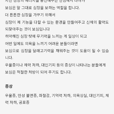
지친 심장의 에너지를 충전해주는 안심에서 나아가
보심은 말 그대로 심장을 보하는 역할을 합니다.
더 튼튼한 심장을 가꾸기 위해서
심장이 제 기능을 다할 수 있는 환경을 만들어주고 신체의 활력도
되찾아주는 것이 보심입니다
허약해진 심장 탓에 무기력을 느끼는 게 일상이 되고
어떤 일에도 의욕을 느끼기 어려운 분들이라면
보심으로 심장을 달래고기력을 채워주는 것이 도움이 될 수 있습
니다.
우울증이나 체력 저하, 대인기피 등의 증상이 나타나는 분들에게
보심은 적절한 처방이 되어 주기도 합니다.
증상
우울증, 만성 불면증, 좌절감, 기억력 저하, 의욕상실, 대인기피, 체
력 저하, 공포증