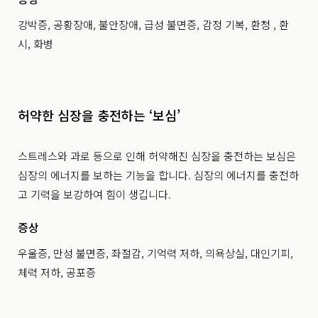
강박증, 공황장애, 불안장애, 급성 불면증, 감정 기복, 환청 , 환
시, 화병
허약한 심장을 충전하는 ‘보심’
스트레스와 과로 등으로 인해 허약해진 심장을 충전하는 보심은
심장의 에너지를 보하는 기능을 합니다. 심장의 에너지를 충전하
고 기력을 보강하여 힘이 생깁니다.
증상
우울증, 만성 불면증, 좌절감, 기억력 저하, 의욕상실, 대인기피,
체력 저하, 공포증