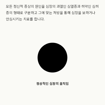
모든 정신적 증상의 원인을 심장의 과열인 심열증과 허약인 심허
증의 형태로 구분하고 그에 맞는 처방을 통해 심장을 보하거나
안심시키는 치료를 합니다.
정상적인 심장의 움직임