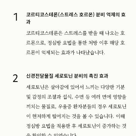
코르티코스테론(스트레스 호르몬) 분비 억제의 효
과
코르티코스테론은 스트레스를 받을 때 나오는 호
르몬으로, 정심방 요법을 통한 처방 이후 해당 호
르몬이 억제되는 효과가 나타났습니다.
신경전달물질 세로토닌 분비의 촉진 효과
세로토닌은 살아감에 있어서 느끼는 다양한 기분
및 감정의 조절과 섭식, 수면 등 여러 면에 영향을
끼치는 물질로, 우울증 환자분들의 경우 세로토닌
이 현저하게 떨어지는 것을 볼 수 있습니다. 이때
정심방 요법을 적용한 후 세로토닌이 증가하는 것
을 확인할 수 있었습니다.