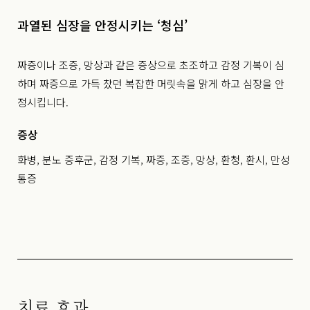
과열된 심장을 안정시키는 ‘청심’
짜증이나 조증, 망상과 같은 증상으로 초조하고 감정 기복이 심
하며 짜증으로 가득 찼던 복잡한 머릿속을 맑게 하고 심장을 안
정시킵니다.
증상
화병, 분노 증후군, 감정 기복, 짜증, 조증, 망상, 환청, 환시, 만성
통증
치료 효과