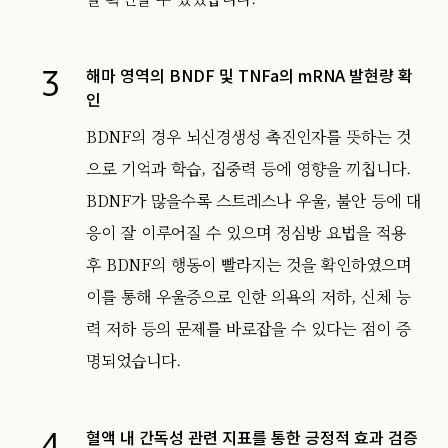
해마 영역의 BNDF 및 TNFa의 mRNA 발현량 확
인
BDNF의 경우 뇌신경생성 촉진인자를 뜻하는 것
으로 기억과 학습, 집중력 등에 영향을 끼칩니다.
BDNF가 많을수록 스트레스나 우울, 불안 등에 대
응이 잘 이루어질 수 있으며 정심방 요법을 적용
후 BDNF의 행동이 빨라지는 것을 확인하였으며
이를 통해 우울증으로 인한 의욕의 저하, 신체 능
력 저하 등의 문제를 바로잡을 수 있다는 점이 증
명되었습니다.
혈액 내 간독성 관련 지표를 통한 긍정적 효과 검증