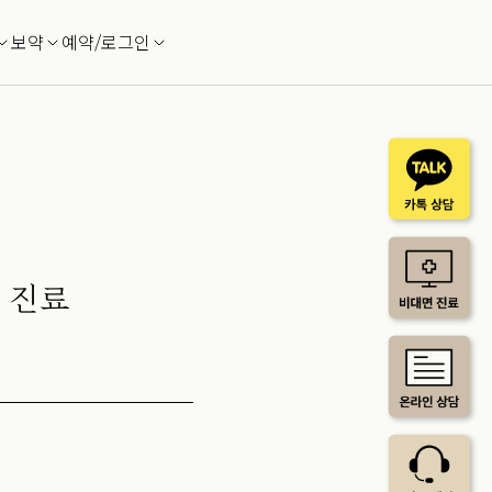
보약
예약/로그인
 진료