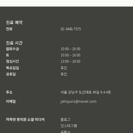
진료 예약
전화
02-3448-7575
진료 시간
월화수금
10:00 – 19:00
토
10:00 – 16:00
점심시간
13:00 – 14:00
목요일일
휴진
공휴일
휴진
주소
서울 강남구 도산대로 49길 6-4 4층
이메일
jahayun1@naver.com
자하연 한의원 소셜 미디어
블로그
인스타그램
유튜브