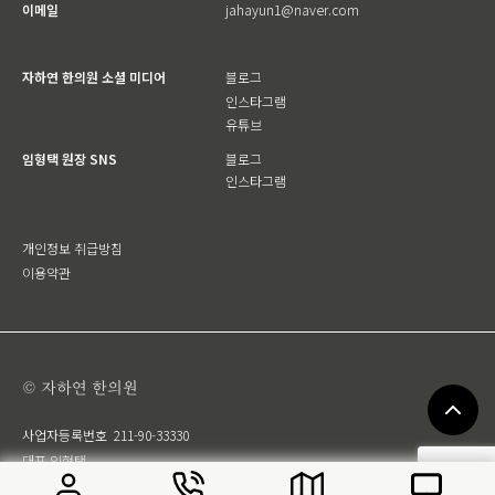
이메일
jahayun1@naver.com
자하연 한의원 소셜 미디어
블로그
인스타그램
유튜브
임형택 원장 SNS
블로그
인스타그램
개인정보 취급방침
이용약관
© 자하연 한의원
사업자등록번호
211-90-33330
대표 임형택