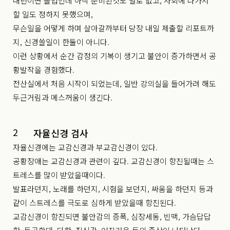
내년이면 졸업인데 아직 준비된것도 별로 없고, 사회에 나가서
할 일도 정하지 못했으며,
무슨일을 어떻게 하며 살아갈까부터 당장 내일 제출할 리포트까
지, 신경쓸일이 한둘이 아니다.
이런 상황에서 순간 감정의 기복이 생기고 불안이 증가하면서 공
황발작을 경험했다.
전산실에서 처음 시작이 되었는데, 일반 강의실을 들어가려 해도
두근거림과 메스꺼움이 생긴다.
2
자율신경 검사
자율신경에는 교감신경과 부교감신경이 있다.
공황장애는 교감신경과 관련이 깊다. 교감신경이 항진될때는 스
트레스를 많이 받았을때이다.
발표라던지, 노래를 하던지, 시험을 보던지, 싸움을 하던지 등과
같이 스트레스를 극도로 심하게 받았을때 항진된다.
교감신경이 항진되면 불안감의 증폭, 심장세동, 빈맥, 가슴답답