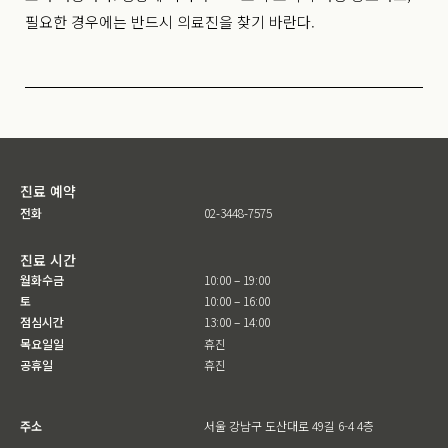
필요한 경우에는 반드시 의료진을 찾기 바란다.
진료 예약
전화
02-3448-7575
진료 시간
월화수금
10:00 – 19:00
토
10:00 – 16:00
점심시간
13:00 – 14:00
목요일일
휴진
공휴일
휴진
주소
서울 강남구 도산대로 49길 6-4 4층