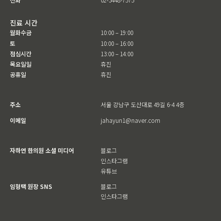
진료 시간
월화수금
10:00 – 19:00
토
10:00 – 16:00
점심시간
13:00 – 14:00
목요일일
휴진
공휴일
휴진
주소
서울 강남구 도산대로 49길 6-4 4층
이메일
jahayun1@naver.com
자하연 한의원 소셜 미디어
블로그
인스타그램
유튜브
임형택 원장 SNS
블로그
인스타그램