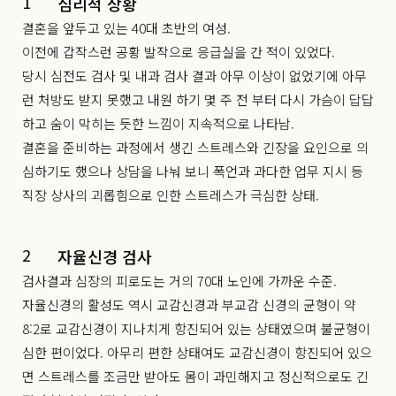
1
심리적 상황
결혼을 앞두고 있는 40대 초반의 여성.
이전에 갑작스런 공황 발작으로 응급실을 간 적이 있었다.
당시 심전도 검사 및 내과 검사 결과 아무 이상이 없었기에 아무
런 처방도 받지 못했고 내원 하기 몇 주 전 부터 다시 가슴이 답답
하고 숨이 막히는 듯한 느낌이 지속적으로 나타남.
결혼을 준비하는 과정에서 생긴 스트레스와 긴장을 요인으로 의
심하기도 했으나 상담을 나눠 보니 폭언과 과다한 업무 지시 등
직장 상사의 괴롭힘으로 인한 스트레스가 극심한 상태.
2
자율신경 검사
검사결과 심장의 피로도는 거의 70대 노인에 가까운 수준.
자율신경의 활성도 역시 교감신경과 부교감 신경의 균형이 약
8:2로 교감신경이 지나치게 항진되어 있는 상태였으며 불균형이
심한 편이었다. 아무리 편한 상태여도 교감신경이 항진되어 있으
면 스트레스를 조금만 받아도 몸이 과민해지고 정신적으로도 긴