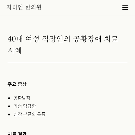
40대 여성 직장인의 공황장애 치료
사례
주요 증상
공황발작
가슴 답답함
심장 부근의 통증
치료 결과