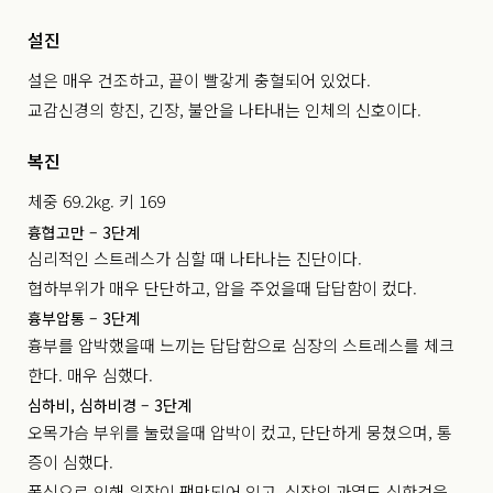
설진
설은 매우 건조하고, 끝이 빨갛게 충혈되어 있었다.
교감신경의 항진, 긴장, 불안을 나타내는 인체의 신호이다.
복진
체중 69.2kg. 키 169
흉협고만 – 3단계
심리적인 스트레스가 심할 때 나타나는 진단이다.
협하부위가 매우 단단하고, 압을 주었을때 답답함이 컸다.
흉부압통 – 3단계
흉부를 압박했을때 느끼는 답답함으로 심장의 스트레스를 체크
한다. 매우 심했다.
심하비, 심하비경 – 3단계
오목가슴 부위를 눌렀을때 압박이 컸고, 단단하게 뭉쳤으며, 통
증이 심했다.
폭식으로 인해 위장이 팽만되어 있고, 심장의 과열도 심한것을