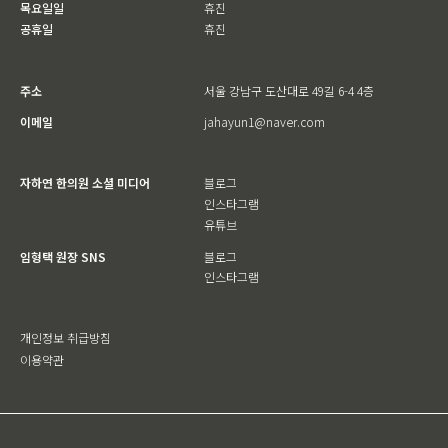
목요일일
휴진
공휴일
휴진
주소
서울 강남구 도산대로 49길 6-4 4층
이메일
jahayun1@naver.com
자하연 한의원 소셜 미디어
블로그
인스타그램
유튜브
임형택 원장 SNS
블로그
인스타그램
개인정보 취급방침
이용약관