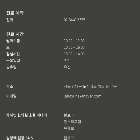
진료 예약
전화
02-3448-7575
진료 시간
월화수금
10:00 – 19:00
토
10:00 – 16:00
점심시간
13:00 – 14:00
목요일일
휴진
공휴일
휴진
주소
서울 강남구 도산대로 49길 6-4 4층
이메일
jahayun1@naver.com
자하연 한의원 소셜 미디어
블로그
인스타그램
유튜브
임형택 원장 SNS
블로그