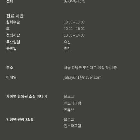
전화
02-3448-7575
진료 시간
월화수금
10:00 – 19:00
토
10:00 – 16:00
점심시간
13:00 – 14:00
목요일일
휴진
공휴일
휴진
주소
서울 강남구 도산대로 49길 6-4 4층
이메일
jahayun1@naver.com
자하연 한의원 소셜 미디어
블로그
인스타그램
유튜브
임형택 원장 SNS
블로그
인스타그램