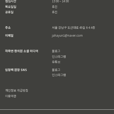
점심시간
13:00 – 14:00
목요일일
휴진
공휴일
휴진
주소
서울 강남구 도산대로 49길 6-4 4층
이메일
jahayun1@naver.com
자하연 한의원 소셜 미디어
블로그
인스타그램
유튜브
임형택 원장 SNS
블로그
인스타그램
개인정보 취급방침
이용약관