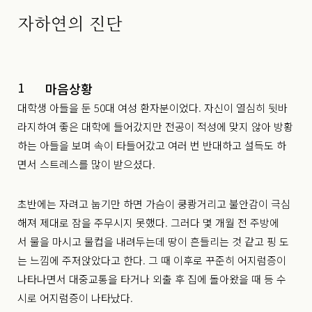
자하연의 진단
1
마음상황
대학생 아들을 둔 50대 여성 환자분이었다. 자신이 열심히 뒷바
라지하여 좋은 대학에 들어갔지만 전공이 적성에 맞지 않아 방황
하는 아들을 보며 속이 타들어갔고 여러 번 반대하고 설득도 하
면서 스트레스를 많이 받으셨다.
초반에는 자려고 눕기만 하면 가슴이 쿵쾅거리고 불안감이 극심
해져
제대로 잠을 주무시지 못했다. 그러다 몇 개월 전 주방에
서
물을 마시고 물컵을 내려두는데 땅이 흔들리는 것 같고 핑 도
는 느낌에
주저앉았다고 한다. 그 때 이후로 꾸준히 어지럼증이
나타나면서
대중교통을 타거나 외출 후 집에 돌아왔을 때 등 수
시로 어지럼증이 나타났다.