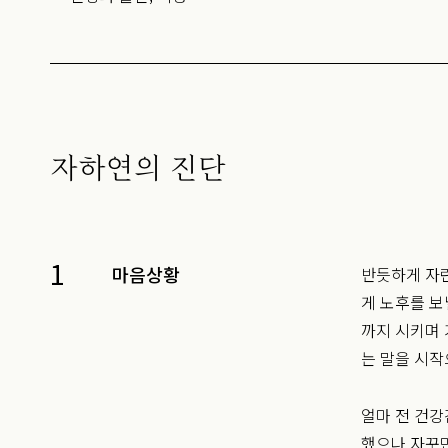
자하연의 진단
1
마음상황
반듯하게 자란
게 노후를 보
까지 시키며
는 말을 시작
얼마 전 건강
했으나 자꾸만