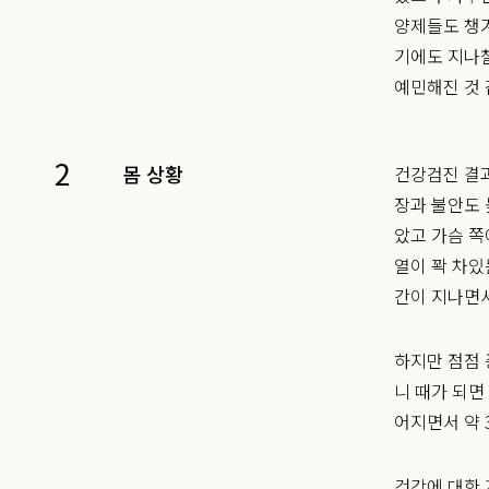
양제들도 챙
기에도 지나칠
예민해진 것
2
몸 상황
건강검진 결과
장과 불안도
았고 가슴 쪽
열이 꽉 차있
간이 지나면
하지만 점점 
니 때가 되면
어지면서 약 
건강에 대한