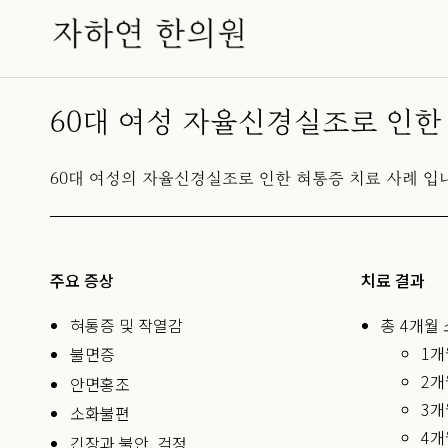
60대 여성 자율신경실조로 인한
60대 여성의 자율신경실조로 인한 혀통증 치료 사례 입
주요 증상
치료 결과
혀통증 및 작열감
총 4개월
1개
불면증
2개
안면홍조
3개
소화불편
4개
긴장과 불안, 걱정