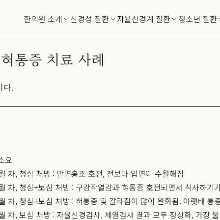
한의원 소개
신경성 질환
자율신경계 질환
청소년 질환
 혀통증 치료 사례
니다.
 소요
월 차, 청심 처방 : 안면홍조 호전, 전보다 입면이 수월해짐
월 차, 청심+보심 처방 : 구강작열감과 혀통증 호전되면서 식사하기가
월 차, 청심+보심 처방 : 혀통증 및 갈라짐이 많이 완화됨. 아랫배 통
월 차, 보심 처방 : 자율신경검사, 체열검사 결과 모두 정상화, 가