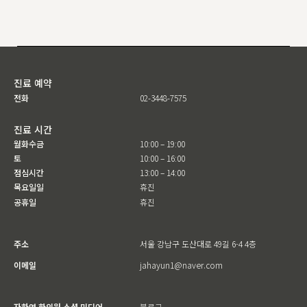
진료 예약
전화
02-3448-7575
진료 시간
월화수금
10:00 – 19:00
토
10:00 – 16:00
점심시간
13:00 – 14:00
목요일일
휴진
공휴일
휴진
주소
서울 강남구 도산대로 49길 6-4 4층
이메일
jahayun1@naver.com
자하연 한의원 소셜 미디어
블로그