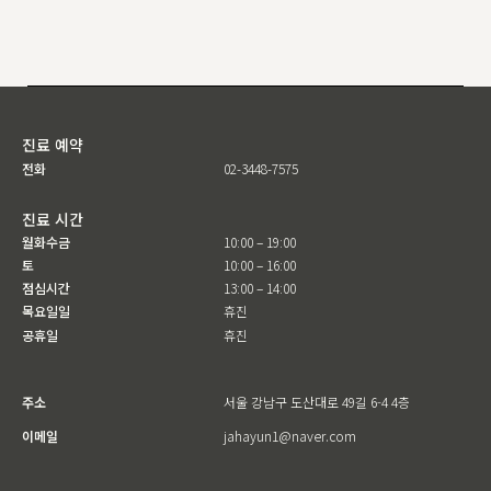
진료 예약
전화
02-3448-7575
진료 시간
월화수금
10:00 – 19:00
토
10:00 – 16:00
점심시간
13:00 – 14:00
목요일일
휴진
공휴일
휴진
주소
서울 강남구 도산대로 49길 6-4 4층
이메일
jahayun1@naver.com