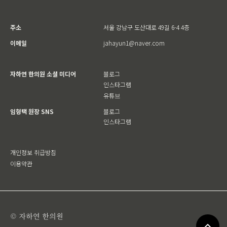
주소
서울 강남구 도산대로 49길 6-4 4층
이메일
jahayun1@naver.com
자하연 한의원 소셜 미디어
블로그
인스타그램
유튜브
임형택 원장 SNS
블로그
인스타그램
개인정보 취급방침
이용약관
© 자하연 한의원