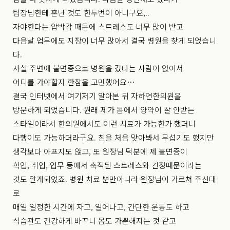
팀장님한테 혼난 것도 한두번이 아니구요,..
자야한다는 압박감 때문에 스트레스도 너무 많이 받고
다음날 업무에도 지장이 너무 많아서 결국 병원을 찾게 되었습니
다.
사실 주변에 불면증으로 병원을 갔다는 사람이 없어서
어디를 가야할지 한참을 고민했어요…
결국 인터넷에서 여기저기 알아본 뒤 자하연한의원을
방문하게 되었습니다. 원래 제가 몸에서 양약이 잘 안받는
스타일이라서 한의원에서도 이런 치료가 가능한가 했더니
다행이도 가능하더라구요. 침을 처음 맞아봐서 무섭기도 했지만
생각보다 아프지도 않고, 또 원장님 덕분에 제 불면증이
학업, 취업, 업무 등에서 축적된 스트레스와 긴장때문이라는
것도 알게되었죠. 병원 치료 뿐만아니라 원장님이 가르쳐 주신대
로
매일 일정한 시간에 자고, 일어나고, 간단한 운동도 하고
식습관도 건강하게 바꾸니 몸도 가뿐해지는 것 같고