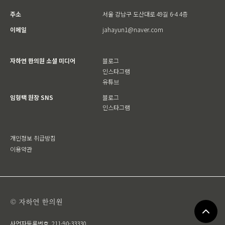
주소
서울 강남구 도산대로 49길 6-4 4층
이메일
jahayun1@naver.com
자하연 한의원 소셜 미디어
블로그
인스타그램
유튜브
임형택 원장 SNS
블로그
인스타그램
개인정보 취급방침
이용약관
© 자하연 한의원
사업자등록번호
211-90-33330