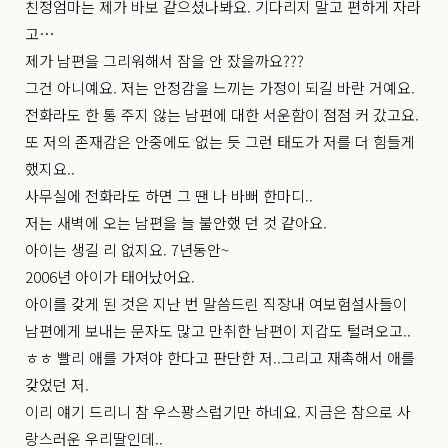
친정엄마는 제가 바보 같으셨나봐요. 기다리지 말고 편하게 자라
고…
제가 남편을 그리워해서 잠을 안 잤을까요???
그건 아니예요. 저는 안정감을 느끼는 가정이 되길 바란 거예요.
전화라도 한 통 주지 않는 남편에 대한 서운함이 점점 커 갔고요.
또 저의 존재감은 안중에도 없는 듯 그런 태도가 저를 더 힘들게
했지요..
사무실에 전화라도 하면 그 땐 나 바뻐 한마디..
저는 새벽에 오는 남편을 늘 불안했 던 것 같아요.
아이는 생길 리 없지요. 7년동안~
2006년 아이가 태어났어요.
아이를 갖게 된 것은 지난 번 말씀드린 직장내 여보험설사들이
남편에게 보내는 문자도 많고 만취한 남편이 지갑도 털려오고..
ㅎㅎ 빨리 애를 가져야 한다고 판단한 저..그리고 재촉해서 애를
갖었던 저.
이리 얘기 드리니 참 우스꽝스럽기만 하네요. 지금은 참으로 사
랑스러운 우리딸인데..