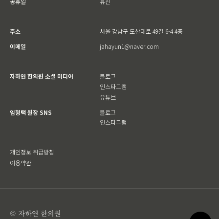
공휴일
휴진
주소
서울 강남구 도산대로 49길 6-4 4층
이메일
jahayun1@naver.com
자하연 한의원 소셜 미디어
블로그
인스타그램
유튜브
임형택 원장 SNS
블로그
인스타그램
개인정보 취급방침
이용약관
© 자하연 한의원