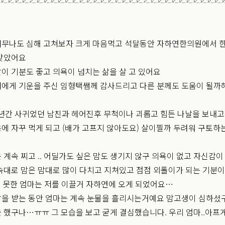
너무나도 심해 고쳐보자 크게 마음먹고 석달동안 자하연한의원에서 
 맞았어요
이 기분도 좋고 의욕이 넘치는 삶을 살 고 있어요
에게 기운을 주신 임형택쌤께 감사드리고 다른 분께도 도움이 될까
5년간 사귀었던 남친과 헤어진후 무척이나 괴롭고 힘든 나날을 보내
에 자꾸 먹게 되고 (배가 고프지 않아도요) 살이찔까 두려워 구토하
 계속 찌고 .. 어딜가도 싶은 맘도 생기지 않구 의욕이 없고 자신감이
속대로 맘은 맘대로 많이 다치고 지쳐있고 점점 외톨이가 되는 기분이
다 못한 엄마는 저를 이끌거 자하연에 오게 되었어요…
을 받는 동안 엄마는 계속 눈물을 흘리시는거예요 맘고생이 심하셨구
 했구나…ㅠㅠ 그 모습을 보고 굳게 결심했습니다. 우리 엄마..아프