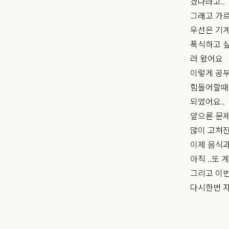
겠다라고..
그래고 가르
우선은 기
폭식하고 싶
러 왔어요
이렇게 공부
힘들어할때
되었어요..
앞으론 문제
많이 고쳐진
이제 음식과
아직 ..또
그리고 이번
다시한번 자