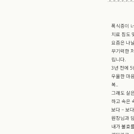
폭식증이 
치료 침도
요즘은 나날
무기력한 저
립니다.
3년 전에 
우울한 마음
복..
그래도 살은
하고 속은 
보다 – 보
원장님과 담
내가 불효를