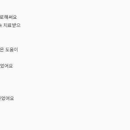
기로해써요
속 치료받으
은 도움이
되었어요
 붙었어요