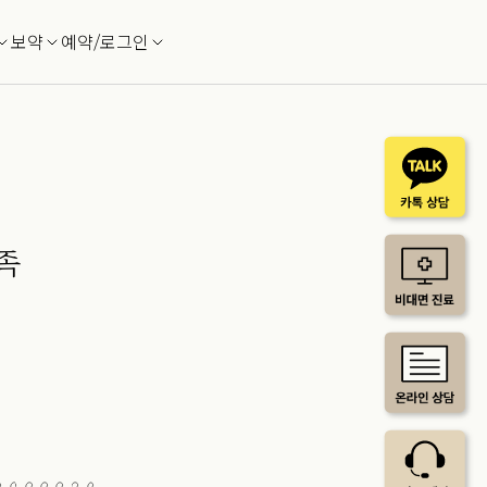
보약
예약/로그인
족