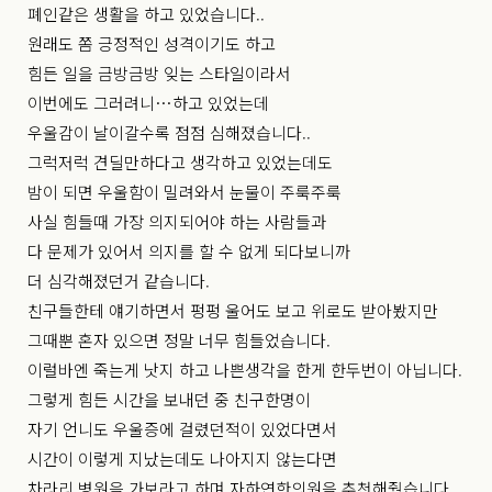
폐인같은 생활을 하고 있었습니다..
원래도 쫌 긍정적인 성격이기도 하고
힘든 일을 금방금방 잊는 스타일이라서
이번에도 그러려니…하고 있었는데
우울감이 날이갈수록 점점 심해졌습니다..
그럭저럭 견딜만하다고 생각하고 있었는데도
밤이 되면 우울함이 밀려와서 눈물이 주룩주룩
사실 힘들때 가장 의지되어야 하는 사람들과
다 문제가 있어서 의지를 할 수 없게 되다보니까
더 심각해졌던거 같습니다.
친구들한테 얘기하면서 펑펑 울어도 보고 위로도 받아봤지만
그때뿐 혼자 있으면 정말 너무 힘들었습니다.
이럴바엔 죽는게 낫지 하고 나쁜생각을 한게 한두번이 아닙니다.
그렇게 힘든 시간을 보내던 중 친구한명이
자기 언니도 우울증에 걸렸던적이 있었다면서
시간이 이렇게 지났는데도 나아지지 않는다면
차라리 병원을 가보라고 하며 자하연한의원을 추천해줬습니다.