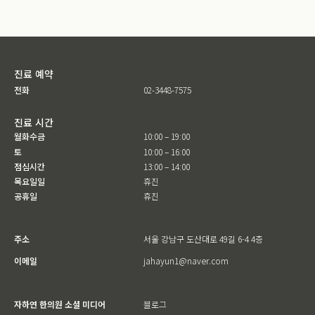
진료 예약
전화
02-3448-7575
진료 시간
월화수금
10:00 – 19:00
토
10:00 – 16:00
점심시간
13:00 – 14:00
목요일일
휴진
공휴일
휴진
주소
서울 강남구 도산대로 49길 6-4 4층
이메일
jahayun1@naver.com
자하연 한의원 소셜 미디어
블로그