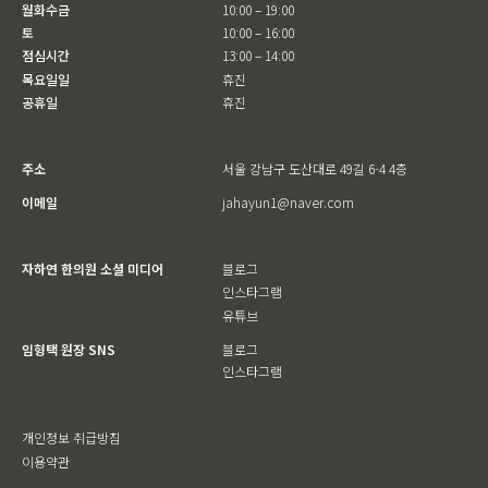
월화수금
10:00 – 19:00
토
10:00 – 16:00
점심시간
13:00 – 14:00
목요일일
휴진
공휴일
휴진
주소
서울 강남구 도산대로 49길 6-4 4층
이메일
jahayun1@naver.com
자하연 한의원 소셜 미디어
블로그
인스타그램
유튜브
임형택 원장 SNS
블로그
인스타그램
개인정보 취급방침
이용약관