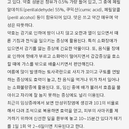
고 있다. 약효 성분은 정유가 0.5% 가량 들어 있고, 그 중에 페릴
알데히드(perillaldehyde) 55%, 쿠믹산(cumic acid), 페릴알콜
(perill alcohol) 등이 함유되어 있다. 맛은 쓰고 약간 매우며 약
성은 따뜻하다.
약효는 감기로 인하여 땀이 나지 않고 오한과 열이 있으면서 때
론 기침과 천식을 일으키는 증상에 활용된다. 특히 소화장애가
있으면서 감기를 앓는 증상에 긴요한 약물이다. 또, 음식물 장애
로 인하여 헛배가 부르고 소화력이 떨어지면서 갑갑증상을 호소
할 때에 가스를 밖으로 배출시키면서 편안해진다.
여름에 많이 발생하는 토사곽란으로 사지가 꼬이고 구토를 연발
하는 증상에도 효력이 높고, 찬 음식을 먹거나 위가 차서 일어나
는 소화불량증에 활용된다. 또, 임신 중에 배가 불러서 호흡을 몰
아쉬고 자리에 잘 눕지 못하는 증상에도 널리 이용된다.
최근의 임상증례에서 보면 만성위장염에 생강과 10:1의 비율로
해서 다려 조석으로 복용하면 효력을 얻고, 피부의 사마귀를 제
거하기 위하여 신선한 잎을 환부에 놓고 10∼15분간 있다가 떼기
를 1일 1회 약 2∼6일이면 치유된다고 한다.