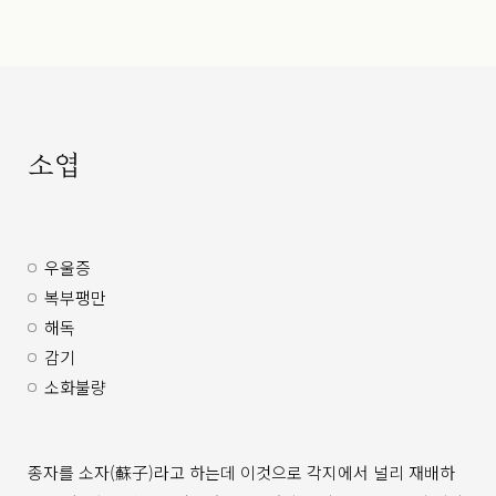
소엽
우울증
복부팽만
해독
감기
소화불량
종자를 소자(蘇子)라고 하는데 이것으로 각지에서 널리 재배하