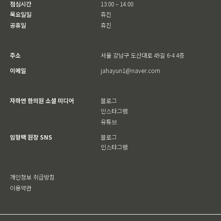
점심시간
13:00 – 14:00
목요일일
휴진
공휴일
휴진
주소
서울 강남구 도산대로 49길 6-4 4층
이메일
jahayun1@naver.com
자하연 한의원 소셜 미디어
블로그
인스타그램
유튜브
임형택 원장 SNS
블로그
인스타그램
개인정보 취급방침
이용약관