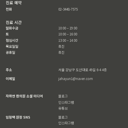
진료 예약
전화
02-3448-7575
진료 시간
월화수금
10:00 – 19:00
토
10:00 – 16:00
점심시간
13:00 – 14:00
목요일일
휴진
공휴일
휴진
주소
서울 강남구 도산대로 49길 6-4 4층
이메일
jahayun1@naver.com
자하연 한의원 소셜 미디어
블로그
인스타그램
유튜브
임형택 원장 SNS
블로그
인스타그램