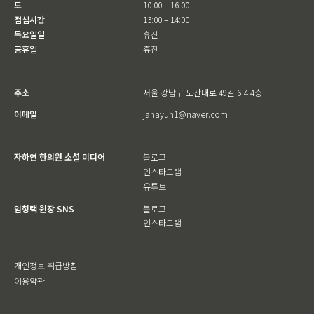
토
10:00 – 16:00
점심시간
13:00 – 14:00
목요일일
휴진
공휴일
휴진
주소
서울 강남구 도산대로 49길 6-4 4층
이메일
jahayun1@naver.com
자하연 한의원 소셜 미디어
블로그
인스타그램
유튜브
임형택 원장 SNS
블로그
인스타그램
개인정보 취급방침
이용약관