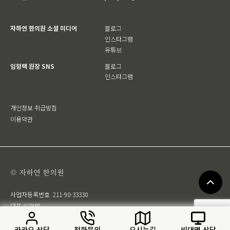
자하연 한의원 소셜 미디어
블로그
인스타그램
유튜브
임형택 원장 SNS
블로그
인스타그램
개인정보 취급방침
이용약관
© 자하연 한의원
사업자등록번호
211-90-33330
대표 임형택
카카오 상담
전화문의
오시는길
비대면 상담