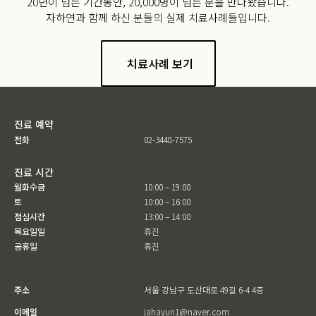
20년이 넘는 기간동안, 20,000명이 넘는 분을 만나왔습니다.
자하연과 함께 하신 분들의 실제 치료사례들입니다.
치료사례 보기
진료 예약
전화
02-3448-7575
진료 시간
월화수금
10:00 – 19:00
토
10:00 – 16:00
점심시간
13:00 – 14:00
목요일일
휴진
공휴일
휴진
주소
서울 강남구 도산대로 49길 6-4 4층
이메일
jahayun1@naver.com