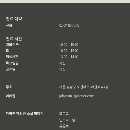
진료 예약
전화
02-3448-7575
진료 시간
월화수금
10:00 – 19:00
토
10:00 – 16:00
점심시간
13:00 – 14:00
목요일일
휴진
공휴일
휴진
주소
서울 강남구 도산대로 49길 6-4 4층
이메일
jahayun1@naver.com
자하연 한의원 소셜 미디어
블로그
인스타그램
유튜브